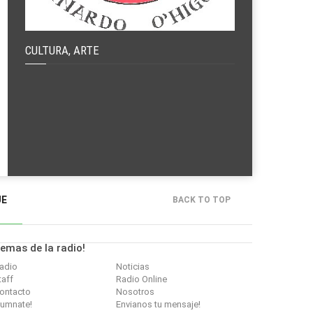
CULTURA, ARTE
JE
BACK TO TOP
emas de la radio!
adio
Noticias
taff
Radio Online
ontacto
Nosotros
umnate!
Envianos tu mensaje!