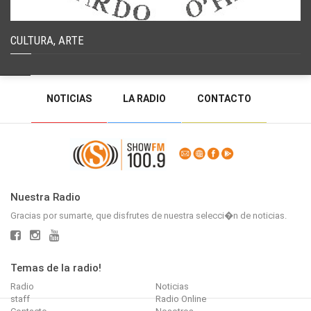
CULTURA, ARTE
NOTICIAS
LA RADIO
CONTACTO
PROGRAMACIÓN
RADIO EN VIVO
DEJAR MENSAJE
BACK TO TOP
Nuestra Radio
Gracias por sumarte, que disfrutes de nuestra selecci�n de noticias.
Temas de la radio!
Radio
Noticias
staff
Radio Online