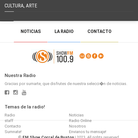
CULTURA, ARTE
NOTICIAS
LA RADIO
CONTACTO
PROGRAMACIÓN
RADIO EN VIVO
DEJAR MENSAJE
BACK TO TOP
Nuestra Radio
Gracias por sumarte, que disfrutes de nuestra selecci�n de noticias.
Temas de la radio!
Radio
Noticias
staff
Radio Online
Contacto
Nosotros
Sumnate!
Envianos tu mensaje!
©
FM Show Corral de Bustos
| 2023. All rights reserved.