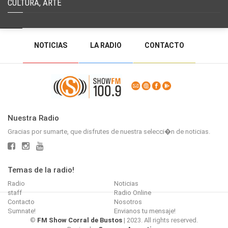
CULTURA, ARTE
NOTICIAS
LA RADIO
CONTACTO
PROGRAMACIÓN
RADIO EN VIVO
DEJAR MENSAJE
BACK TO TOP
Nuestra Radio
Gracias por sumarte, que disfrutes de nuestra selecci�n de noticias.
Temas de la radio!
Radio
Noticias
staff
Radio Online
Contacto
Nosotros
Sumnate!
Envianos tu mensaje!
©
FM Show Corral de Bustos
| 2023. All rights reserved.