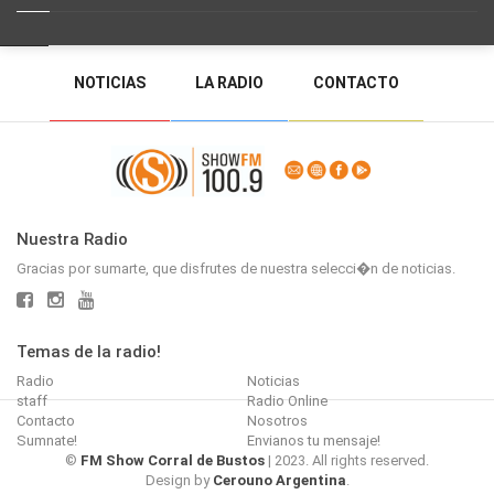
NOTICIAS
LA RADIO
CONTACTO
PROGRAMACIÓN
RADIO EN VIVO
DEJAR MENSAJE
BACK TO TOP
Nuestra Radio
Gracias por sumarte, que disfrutes de nuestra selecci�n de noticias.
Temas de la radio!
Radio
Noticias
staff
Radio Online
Contacto
Nosotros
Sumnate!
Envianos tu mensaje!
©
FM Show Corral de Bustos
| 2023. All rights reserved.
Design by
Cerouno Argentina
.