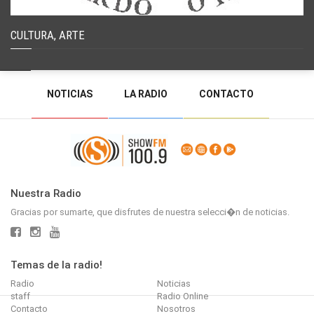
CULTURA, ARTE
NOTICIAS
LA RADIO
CONTACTO
PROGRAMACIÓN
RADIO EN VIVO
DEJAR MENSAJE
BACK TO TOP
Nuestra Radio
Gracias por sumarte, que disfrutes de nuestra selecci�n de noticias.
Temas de la radio!
Radio
Noticias
staff
Radio Online
Contacto
Nosotros