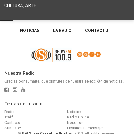
CULTURA, ARTE
NOTICIAS
LA RADIO
CONTACTO
PROGRAMACIÓN
RADIO EN VIVO
DEJAR MENSAJE
BACK TO TOP
Nuestra Radio
Gracias por sumarte, que disfrutes de nuestra selecci�n de noticias.
Temas de la radio!
Radio
Noticias
staff
Radio Online
Contacto
Nosotros
Sumnate!
Envianos tu mensaje!
©
FM Show Corral de Bustos
| 2023. All rights reserved.