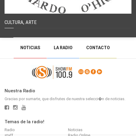
CULTURA, ARTE
NOTICIAS
LA RADIO
CONTACTO
PROGRAMACIÓN
RADIO EN VIVO
DEJAR MENSAJE
BACK TO TOP
Nuestra Radio
Gracias por sumarte, que disfrutes de nuestra selecci�n de noticias.
Temas de la radio!
Radio
Noticias
staff
Radio Online