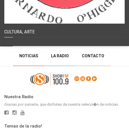
CULTURA, ARTE
NOTICIAS
LA RADIO
CONTACTO
PROGRAMACIÓN
RADIO EN VIVO
DEJAR MENSAJE
BACK TO TOP
Nuestra Radio
Gracias por sumarte, que disfrutes de nuestra selecci�n de noticias.
Temas de la radio!