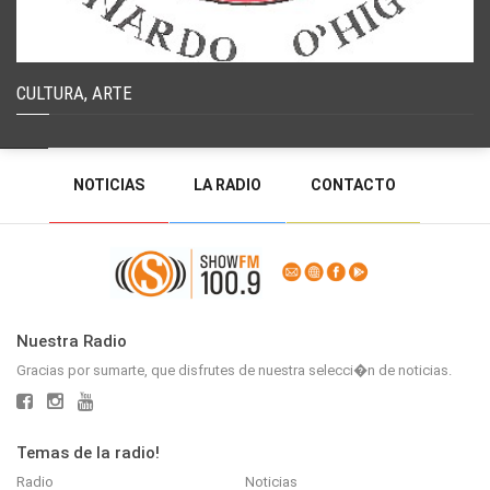
CULTURA, ARTE
NOTICIAS
LA RADIO
CONTACTO
PROGRAMACIÓN
RADIO EN VIVO
DEJAR MENSAJE
BACK TO TOP
Nuestra Radio
Gracias por sumarte, que disfrutes de nuestra selecci�n de noticias.
Temas de la radio!
Radio
Noticias