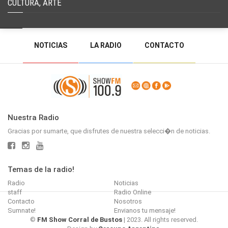
CULTURA, ARTE
NOTICIAS
LA RADIO
CONTACTO
PROGRAMACIÓN
RADIO EN VIVO
DEJAR MENSAJE
BACK TO TOP
Nuestra Radio
Gracias por sumarte, que disfrutes de nuestra selecci�n de noticias.
Temas de la radio!
Radio
Noticias
staff
Radio Online
Contacto
Nosotros
Sumnate!
Envianos tu mensaje!
©
FM Show Corral de Bustos
| 2023. All rights reserved.