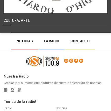
CULTURA, ARTE
NOTICIAS
LA RADIO
CONTACTO
PROGRAMACIÓN
RADIO EN VIVO
DEJAR MENSAJE
BACK TO TOP
Nuestra Radio
Gracias por sumarte, que disfrutes de nuestra selecci�n de noticias.
Temas de la radio!
Radio
Noticias