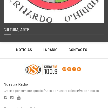
CULTURA, ARTE
NOTICIAS
LA RADIO
CONTACTO
PROGRAMACIÓN
RADIO EN VIVO
DEJAR MENSAJE
BACK TO TOP
Nuestra Radio
Gracias por sumarte, que disfrutes de nuestra selecci�n de noticias.