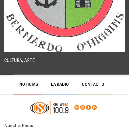
CULTURA, ARTE
NOTICIAS
LA RADIO
CONTACTO
PROGRAMACIÓN
RADIO EN VIVO
DEJAR MENSAJE
BACK TO TOP
Nuestra Radio