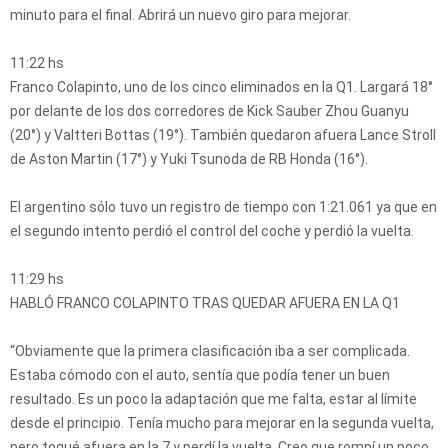
minuto para el final. Abrirá un nuevo giro para mejorar.
11:22 hs
Franco Colapinto, uno de los cinco eliminados en la Q1. Largará 18°
por delante de los dos corredores de Kick Sauber Zhou Guanyu
(20°) y Valtteri Bottas (19°). También quedaron afuera Lance Stroll
de Aston Martin (17°) y Yuki Tsunoda de RB Honda (16°).
El argentino sólo tuvo un registro de tiempo con 1:21.061 ya que en
el segundo intento perdió el control del coche y perdió la vuelta.
11:29 hs
HABLÓ FRANCO COLAPINTO TRAS QUEDAR AFUERA EN LA Q1
“Obviamente que la primera clasificación iba a ser complicada.
Estaba cómodo con el auto, sentía que podía tener un buen
resultado. Es un poco la adaptación que me falta, estar al límite
desde el principio. Tenía mucho para mejorar en la segunda vuelta,
pero toqué afuera en la 7 y perdí la vuelta. Creo que rompí un poco