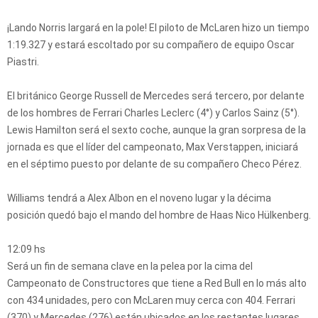
¡Lando Norris largará en la pole! El piloto de McLaren hizo un tiempo
1:19.327 y estará escoltado por su compañero de equipo Oscar
Piastri.
El británico George Russell de Mercedes será tercero, por delante
de los hombres de Ferrari Charles Leclerc (4°) y Carlos Sainz (5°).
Lewis Hamilton será el sexto coche, aunque la gran sorpresa de la
jornada es que el líder del campeonato, Max Verstappen, iniciará
en el séptimo puesto por delante de su compañero Checo Pérez.
Williams tendrá a Alex Albon en el noveno lugar y la décima
posición quedó bajo el mando del hombre de Haas Nico Hülkenberg.
12:09 hs
Será un fin de semana clave en la pelea por la cima del
Campeonato de Constructores que tiene a Red Bull en lo más alto
con 434 unidades, pero con McLaren muy cerca con 404. Ferrari
(370) y Mercedes (276) están ubicados en los restantes lugares