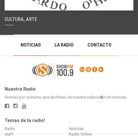
CULTURA, ARTE
NOTICIAS
LA RADIO
CONTACTO
PROGRAMACIÓN
RADIO EN VIVO
DEJAR MENSAJE
BACK TO TOP
Nuestra Radio
Gracias por sumarte, que disfrutes de nuestra selecci�n de noticias.
Temas de la radio!
Radio
Noticias
staff
Radio Online