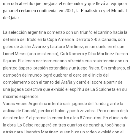
una oda al estilo que pregona el entrenador y que llevó al equipo a
ganar el certamen continental en 2021, la Finalissima y el Mundial
de Qatar
La selección argentina comenzó con un triunfo el camino hacia la
defensa del título en la Copa América. Derrotó 2-0 a Canadá, con
goles de Julián Álvarez y Lautaro Martínez, en un duelo en el que
Lionel Messi (una asistencia), Cuti Romero y Dibu Martínez fueron
figuras. El elenco norteamericano ofreció seria resistencia con un
planteo áspero, presión extendida y un juego físico. Sin embargo, el
campeón del mundo logró quebrar el cero en el inicio del
complemento con el tanto del Araña y cerró el score a partir de
una jugada colectiva que exhibió el espíritu de La Scaloneta en su
máximo esplendor.
Varias veces Argentina intentó salir jugando del fondo y, ante la
asfixia de Canadá, perdió el balón y pasó zozobra. Pero nunca dejó
de intentar. Y el premio lo encontró a los 87 minutos. En el inicio de
la obra, Lo Celso recuperó en tres cuartos de cancha, tocó hacia
atrás para Lisandro Martínez, quien hizo un rodeo y volvió con el