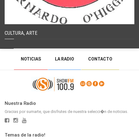
CULTURA, ARTE
NOTICIAS
LA RADIO
CONTACTO
PROGRAMACIÓN
RADIO EN VIVO
DEJAR MENSAJE
BACK TO TOP
Nuestra Radio
Gracias por sumarte, que disfrutes de nuestra selecci�n de noticias.
Temas de la radio!