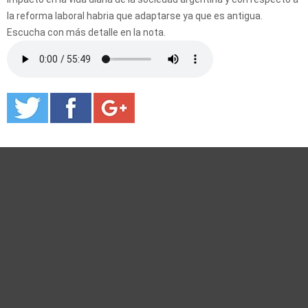
la reforma laboral habria que adaptarse ya que es antigua.
Escucha con más detalle en la nota.