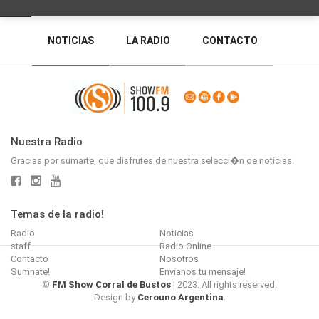
NOTICIAS
LA RADIO
CONTACTO
PROGRAMACIÓN
RADIO EN VIVO
DEJAR MENSAJE
BACK TO TOP
Nuestra Radio
Gracias por sumarte, que disfrutes de nuestra selecci�n de noticias.
Temas de la radio!
Radio
Noticias
staff
Radio Online
Contacto
Nosotros
Sumnate!
Envianos tu mensaje!
©
FM Show Corral de Bustos
| 2023. All rights reserved.
Design by
Cerouno Argentina
.