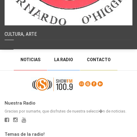
CULTURA, ARTE
NOTICIAS
LA RADIO
CONTACTO
PROGRAMACIÓN
RADIO EN VIVO
DEJAR MENSAJE
BACK TO TOP
Nuestra Radio
Gracias por sumarte, que disfrutes de nuestra selecci�n de noticias.
Temas de la radio!