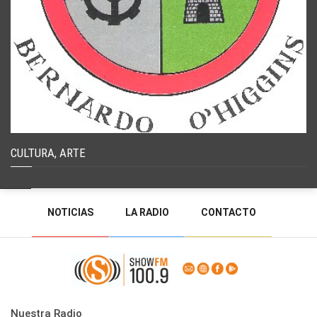
CULTURA, ARTE
NOTICIAS
LA RADIO
CONTACTO
PROGRAMACIÓN
RADIO EN VIVO
DEJAR MENSAJE
BACK TO TOP
Nuestra Radio