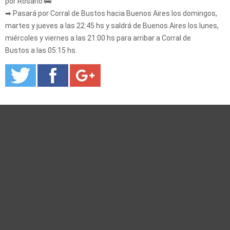
por Rosario 🚌
➡ Pasará por Corral de Bustos hacia Buenos Aires los domingos,
martes y jueves a las 22:45 hs y saldrá de Buenos Aires los lunes,
miércoles y viernes a las 21:00 hs para arribar a Corral de
Bustos a las 05:15 hs.