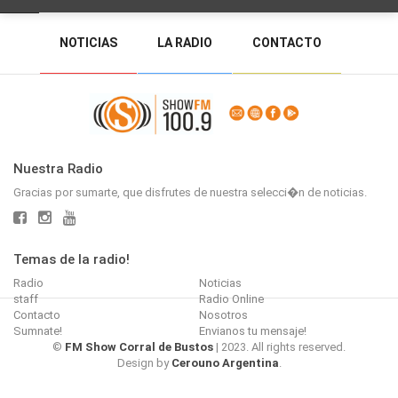
NOTICIAS
LA RADIO
CONTACTO
PROGRAMACIÓN
RADIO EN VIVO
DEJAR MENSAJE
BACK TO TOP
Nuestra Radio
Gracias por sumarte, que disfrutes de nuestra selecci�n de noticias.
Temas de la radio!
Radio
Noticias
staff
Radio Online
Contacto
Nosotros
Sumnate!
Envianos tu mensaje!
©
FM Show Corral de Bustos
| 2023. All rights reserved.
Design by
Cerouno Argentina
.