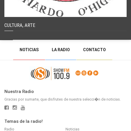
CULTURA, ARTE
NOTICIAS
LA RADIO
CONTACTO
PROGRAMACIÓN
RADIO EN VIVO
DEJAR MENSAJE
BACK TO TOP
Nuestra Radio
Gracias por sumarte, que disfrutes de nuestra selecci�n de noticias.
Temas de la radio!
Radio
Noticias