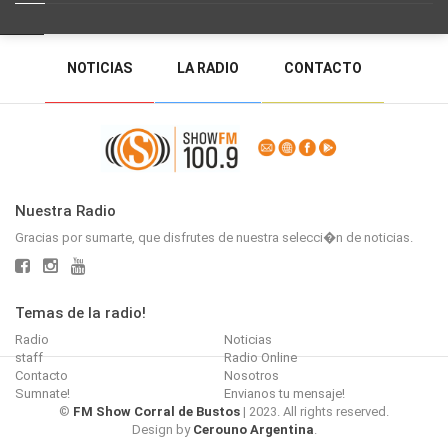
NOTICIAS
LA RADIO
CONTACTO
PROGRAMACIÓN
RADIO EN VIVO
DEJAR MENSAJE
BACK TO TOP
Nuestra Radio
Gracias por sumarte, que disfrutes de nuestra selecci�n de noticias.
Temas de la radio!
Radio
Noticias
staff
Radio Online
Contacto
Nosotros
Sumnate!
Envianos tu mensaje!
©
FM Show Corral de Bustos
| 2023. All rights reserved.
Design by
Cerouno Argentina
.