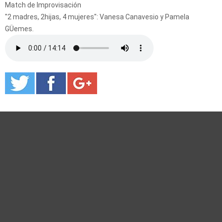
Match de Improvisación
"2 madres, 2hijas, 4 mujeres": Vanesa Canavesio y Pamela
GÜemes.