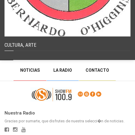
CULTURA, ARTE
NOTICIAS
LA RADIO
CONTACTO
PROGRAMACIÓN
RADIO EN VIVO
DEJAR MENSAJE
BACK TO TOP
Nuestra Radio
Gracias por sumarte, que disfrutes de nuestra selecci�n de noticias.